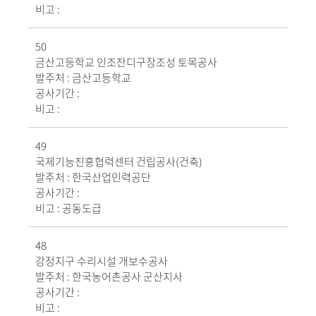
비고 :
50
금산고등학교 인조잔디구장조성 토목공사
발주처 :
금산고등학교
공사기간 :
비고 :
49
국제기능진흥협력센터 건립공사(건축)
발주처 :
한국산업인력공단
공사기간 :
비고 :
공동도급
48
강정지구 수리시설 개보수공사
발주처 :
한국농어촌공사 군산지사
공사기간 :
비고 :