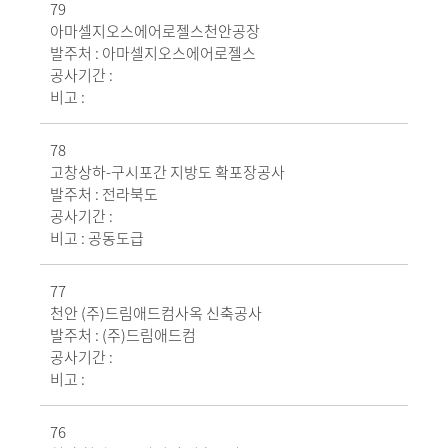
79
아마셀지오스에어로젤스천안공장
발주처 :
아마셀지오스에어로젤스
공사기간 :
비고 :
78
고창상하-구시포간 지방도 확포장공사
발주처 :
전라북도
공사기간 :
비고 :
공동도급
77
천안 (주)드림애드컴사옥 신축공사
발주처 :
(주)드림애드컴
공사기간 :
비고 :
76