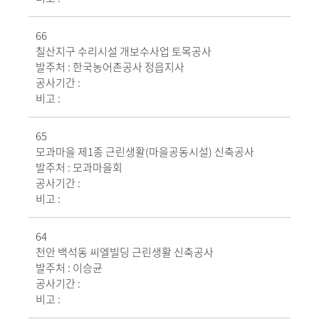
66
칠산지구 수리시설 개보수사업 토목공사
발주처 :
한국농어촌공사 정읍지사
공사기간 :
비고 :
65
모과마을 제1종 근린생활(마을공동시설) 신축공사
발주처 :
모과마을회
공사기간 :
비고 :
64
천안 백석동 씨엘빌딩 근린생활 신축공사
발주처 :
이승균
공사기간 :
비고 :