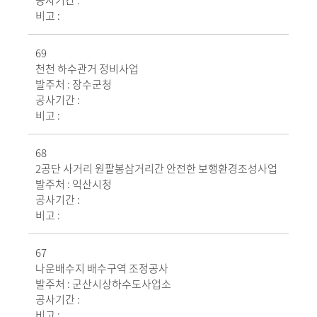
공사기간 :
비고 :
69
천천 하수관거 정비사업
발주처 :
장수군청
공사기간 :
비고 :
68
2공단 사거리 원팔봉삼거리간 안전한 보행환경조성사업
발주처 :
익산시청
공사기간 :
비고 :
67
나운배수지 배수구역 조정공사
발주처 :
군산시상하수도사업소
공사기간 :
비고 :