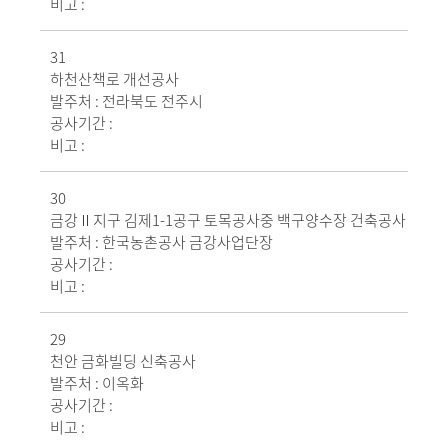
비고 :
31
하천산책로 개선공사
발주처 :
전라북도 전주시
공사기간 :
비고 :
30
금강Ⅱ지구 김제1-1공구 토목공사중 백구양수장 건축공사
발주처 :
한국농촌공사 금강사업단장
공사기간 :
비고 :
29
천안 금화빌딩 신축공사
발주처 :
이옥화
공사기간 :
비고 :