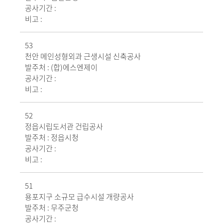
공사기간 :
비고 :
53
천안 메인성형외과 근생시설 신축공사
발주처 :
(합)에스엔제이
공사기간 :
비고 :
52
정읍시립도서관 건립공사
발주처 :
정읍시청
공사기간 :
비고 :
51
용포지구 소규모 급수시설 개량공사
발주처 :
무주군청
공사기간 :