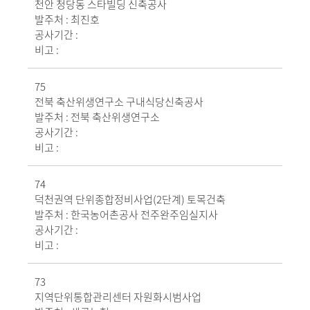
천안 청당동 스타빌딩 신축공사
발주처 :
최진호
공사기간 :
비고 :
75
전북 축산위생연구소 구내식당신축공사
발주처 :
전북 축산위생연구소
공사기간 :
비고 :
74
덕천권역 단위종합정비사업(2단계) 토목건축
발주처 :
한국농어촌공사 전주완주임실지사
공사기간 :
비고 :
73
지역단위통합관리센터 자원화시범사업