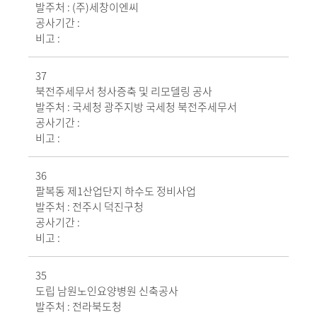
발주처 :
(주)세창이엔씨
공사기간 :
비고 :
37
북전주세무서 청사증축 및 리모델링 공사
발주처 :
국세청 광주지방 국세청 북전주세무서
공사기간 :
비고 :
36
팔복동 제1산업단지 하수도 정비사업
발주처 :
전주시 덕진구청
공사기간 :
비고 :
35
도립 남원노인요양병원 신축공사
발주처 :
전라북도청