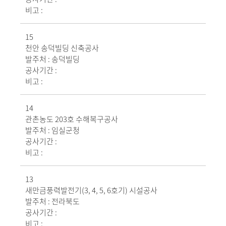
비고 :
15
천안 송덕빌딩 신축공사
발주처 :
송덕빌딩
공사기간 :
비고 :
14
관촌농도 203호 수해복구공사
발주처 :
임실군청
공사기간 :
비고 :
13
새만금풍력발전기(3, 4, 5, 6호기) 시설공사
발주처 :
전라북도
공사기간 :
비고 :