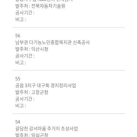
발주처 :
전북자동차기술원
공사기간 :
비고 :
56
남부권 다기능노인종합복지관 신축공사
발주처 :
익산시청
공사기간 :
비고 :
55
공음 3지구 대구획 경지정리사업
발주처 :
고창군청
공사기간 :
비고 :
54
갈담천 강서마을 주거지 조성사업
발주처 :
임실군청