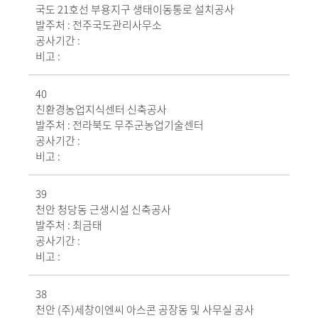
국도 21호선 부용지구 생태이동통로 설치공사
발주처 :
전주국도관리사무소
공사기간 :
비고 :
40
친환경농업지식센터 신축공사
발주처 :
전라북도 무주군농업기술센터
공사기간 :
비고 :
39
천안 청당동 근생시설 신축공사
발주처 :
최금태
공사기간 :
비고 :
38
천안 (주)세창이엔씨 아스콘 공장동 및 사무실 공사