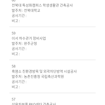
60
전북대 특성화캠퍼스 학생생활관 건축공사
발주처 :
전북대학교
공사기간 :
비고 :
59
이서 하수관거 정비사업
발주처 :
완주군청
공사기간 :
비고 :
58
흑염소 친환경방목 및 외곽차단방역 시설공사
발주처 :
농촌진흥청 국립축산과학원
공사기간 :
비고 :
57
상용차부품 R&D센터 건축공사