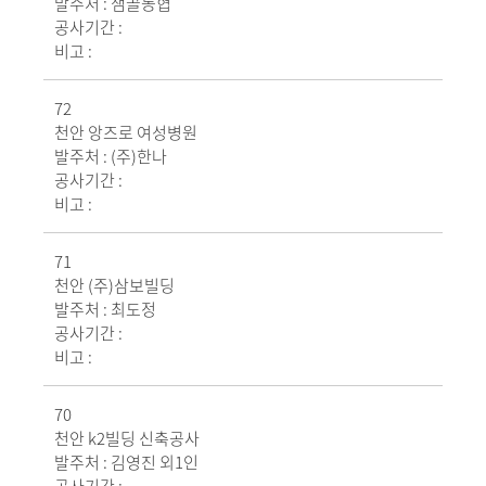
발주처 :
샘골농협
공사기간 :
비고 :
72
천안 앙즈로 여성병원
발주처 :
(주)한나
공사기간 :
비고 :
71
천안 (주)삼보빌딩
발주처 :
최도정
공사기간 :
비고 :
70
천안 k2빌딩 신축공사
발주처 :
김영진 외1인