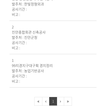
발주처 :
한빛정형외과
공사기간 :
비고 :
2
진안종합회관 신축공사
발주처 :
진안군청
공사기간 :
비고 :
1
99지경지구대구획 경지정리
발주처 :
농업기반공사
공사기간 :
비고 :
1