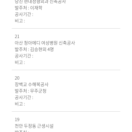
당진 현대정형외과 신축공사
발주처 :
이재학
공사기간 :
비고 :
21
아산 청아메디 여성병원 신축공사
발주처 :
김승현외 4명
공사기간 :
비고 :
20
장백교 수해복공사
발주처 :
무주군청
공사기간 :
비고 :
19
천안 두정동 근생시설