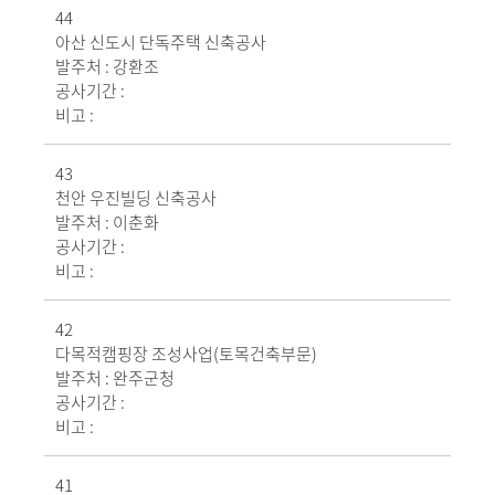
44
아산 신도시 단독주택 신축공사
발주처 :
강환조
공사기간 :
비고 :
43
천안 우진빌딩 신축공사
발주처 :
이춘화
공사기간 :
비고 :
42
다목적캠핑장 조성사업(토목건축부문)
발주처 :
완주군청
공사기간 :
비고 :
41