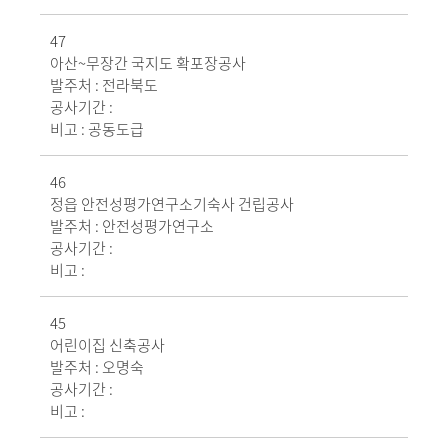
47
아산~무장간 국지도 확포장공사
발주처 :
전라북도
공사기간 :
비고 :
공동도급
46
정읍 안전성평가연구소기숙사 건립공사
발주처 :
안전성평가연구소
공사기간 :
비고 :
45
어린이집 신축공사
발주처 :
오명숙
공사기간 :
비고 :