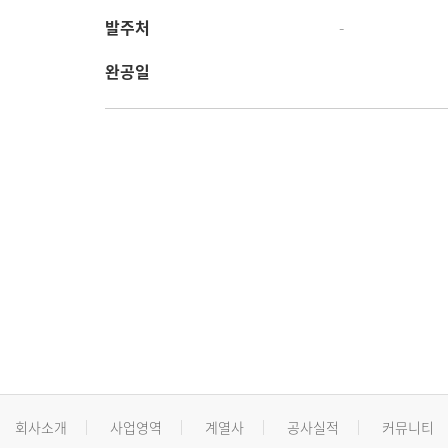
발주처
-
완공일
회사소개
사업영역
계열사
공사실적
커뮤니티